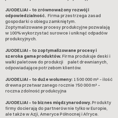
JUODELIAI – to zrównoważony rozwój i
odpowiedzialność.
Firma przestrzega zasad
gospodarki o obiegu zamkniętym.
Zoptymalizowane procesy produkcyjne pozwalają
w 100% wykorzystać surowce i uniknąć odpadów
produkcyjnych.
JUODELIAI – to zoptymalizowane procesy i
szeroka gama produktów.
Firma produkuje deski i
wałki paletowe do produkcji palet drewnianych,
odpowiadające potrzebom klientów.
JUODELIAI – to duże wolumeny:
1 500 000 m³ – ilość
drewna przetwarzanego rocznie 750 000 m³ –
roczna zdolność produkcyjna
JUODELIAI – to biznes międzynarodowy.
Produkty
firmy docierają do partnerów nie tylko w Europie,
ale także w Azji, Ameryce Północnej i Afryce.