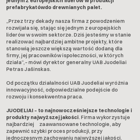
jednym z europejskich liderów w produkcji
prefabrykatówdo drewnianych palet.
„Przez trzy dekady nasza firma z powodzeniem
rozwijała się, stając się jednym z europejskich
liderów w swoim sektorze. Dziś jesteśmy w stanie
realizować najbardziej ambitne projekty, które
stanowią jeszcze większą wartość dodaną dla
firmy, jej pracowników ispołeczności, w których
działa”,– mówi dyrektor generalny UAB Juodeliai
Petras Jašinskas.
Od początku działalności UAB Juodeliai wyróżnia
innowacyjność, odpowiedzialne podejście do
rozwoju i konsekwentna praca.
JUODELIAI – to najnowocześniejsze technologie i
produkty najwyższej jakości
. Firma wykorzystuje
najbardziej zaawansowane technologie, aby
zapewnić szybki proces produkcji, przy
jednoczesnym zachowaniu najwyższej jakości.