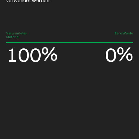
verwendet werden.
Verwendetes
Zero Waste
Material
%
%
1
0
0
0