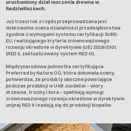
uruchomiony dział moczenia drewna w
Radziwiliszkach.
Już trzeci rok z rzędu przeprowadzana jest
dobrowolna ocena działalności przedsiębiorstwa
zgodnie z wymogami systemu certyfikacji SURE-
EU, realizującego kryteria zrównoważonego
rozwoju określone w dyrektywie (UE) 2018/2001
(RED II, zaktualizowany system RED III).
Międzynarodowa jednostka certyfikująca
Preferred by Nature OÜ, która dokonała oceny,
potwierdza, że produkty uboczne powstające
podczas produkcji w UAB Juodeliai – wióry
drzewne, trociny i kora – spełniają wymogi
zrównoważonego rozwoju określone w dyrektywie
unijnej RED II i nadają się do produkcji biopaliw.