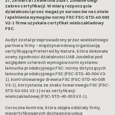
27, 28 marca i 2 kwietnia 2024 r. zmianie uległ
zakres certyfikacji. W miarę rozpoczęcia
działalności przez magazyn surowców na Łotwie
i spełnienia wymogów normy FSC FSC-STD-40-003
V2-1 firma uzyskała certyfikat wielozakładowy
FSC.
Audyt został przeprowadzony przez wieloletniego
partnera firmy – międzynarodową organizację
certyfikującą Preferred by Nature, która dokonała
oceny zgodności działalności UAB Juodeliai pod
względem czterech wymogów norm systemu
łańcucha produkcyjnego FSC: normy dotyczących
łańcucha produkcyjnego FSC (FSC-STD-40-004 V3-
1), kontrolowanego drewna FSC (FSC-STD-40-005
V3-1), korzystania ze znaku towarowego FSC (FSC-
STD-50-001 V2-1) oraz certyfikacji
wielozakładowej (FSC-STD-40-003 V2-1).
Coroczna kontrola, która objęła oddziały firmy,
niecertyfikowanych dostawców usług