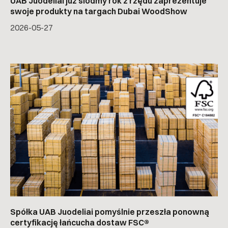
UAB Juodeliai już siódmy rok z rzędu zaprezentuje
swoje produkty na targach Dubai WoodShow
2026-05-27
Spółka UAB Juodeliai pomyślnie przeszła ponowną
certyfikację łańcucha dostaw FSC®