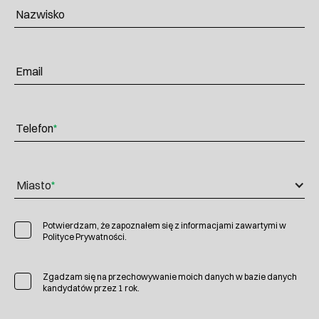
Nazwisko
Email
Telefon
*
Miasto
*
Potwierdzam, że zapoznałem się z informacjami zawartymi w
Polityce Prywatności.
Zgadzam się na przechowywanie moich danych w bazie danych
kandydatów przez 1 rok.