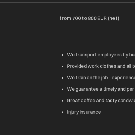
from 700 to 800 EUR (net)
We transport employees by bus 
Provided work clothes and all 
We train on the job - experience
We guarantee a timely and pe
Great coffee and tasty sandwi
Injury insurance