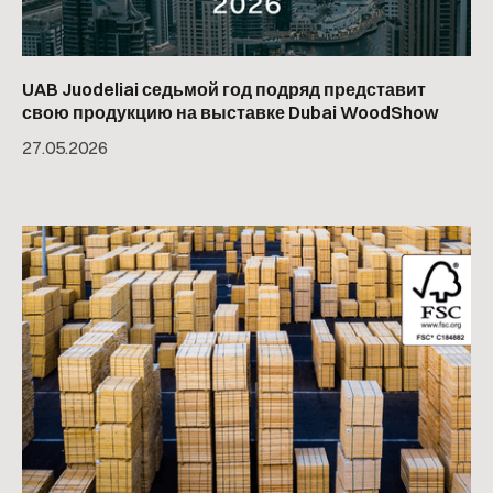
UAB Juodeliai седьмой год подряд представит
свою продукцию на выставке Dubai WoodShow
27
.
05
.
2026