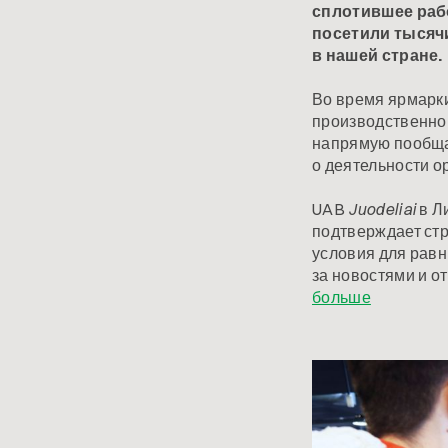
сплотившее раб
посетили тысяч
в нашей стране.
Во время ярмарк
производственной
напрямую пообща
о деятельности о
UAB
Juodeliai
в Л
подтверждает стр
условия для рав
за новостями и о
больше