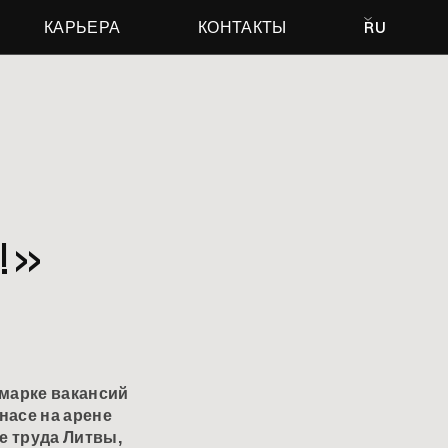
КАРЬЕРА
КОНТАКТЫ
RU
!»
рмарке вакансий
унасе на арене
е труда Литвы,