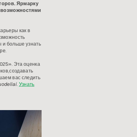
торов. Ярмарку
и возможностями
арьеры как в
озможность
 и больше узнать
ре.
025». Эта оценка
ков,создавать
шаем вас следить
odeliai.
Узнать