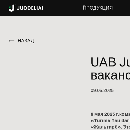
ПРОДУКЦИЯ
НАЗАД
UAB Ju
ваканс
09
.
05
.
2025
8 мая 2025 г.ко
«Turime Tau dar
«Жальгирё». Это