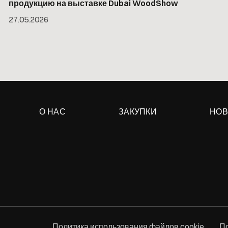
продукцию на выставке Dubai WoodShow
27
.
05
.
2026
О НАС
ЗАКУПКИ
НОВ
Политика использования файлов cookie
П