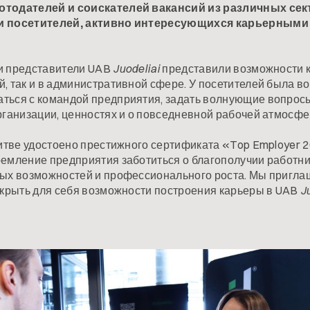
отодателей и соискателей вакансий из различных сек
и посетителей, активно интересующихся карьерным
и представители UAB
Juodeliai
представили возможности к
, так и в административной сфере. У посетителей была в
ться с командой предприятия, задать волнующие вопросы
рганизации, ценностях и о повседневной рабочей атмосфе
итве удостоено престижного сертификата «Top Employer 2
емление предприятия заботиться о благополучии работни
ных возможностей и профессионального роста. Мы пригла
ткрыть для себя возможности построения карьеры в UAB
Ju