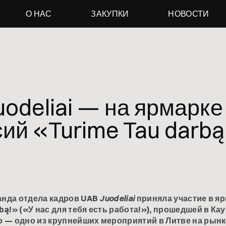
О НАС
ЗАКУПКИ
НОВОСТИ
odeliai — на ярмарке
ий «Turime Tau darbą
манда отдела кадров UAB
Juodeliai
приняла участие в я
bą!» («У нас для тебя есть работа!»), прошедшей в Ка
 — одно из крупнейших мероприятий в Литве на рынк