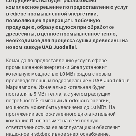
сотрудничества будет реализовано
комплексное решение по предоставлению услуг
в сфере промышленной энергетики,
позволяющее превращать побочную
продукцию, образующуюся при обработке
древесины, в ценное промышленное тепло,
необходимое для процесса сушки древесины на
новом заводе UAB Juodeliai.
Команда по предоставлению услуг в сфере
промышленной энергетики Gren
установит
котельную мощностью 10 МВт рядом с новым
производственным подразделением UAB Juodeliai
в
Мариямполе. Изначально котельная будет
поставлять 5 МВт тепла, а с учетом растущих
потребностей компании Juodeliai
в энергии,
мощность может быть увеличена до 10 МВт. На
протяжении всего жизненного цикла котельной
компания Gren возьмет на себя полную
ответственность за ее эксплуатацию и обеспечит
надежное и эффективное энергоснабжение.