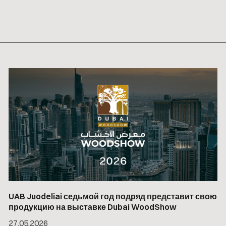
UAB Juodeliai седьмой год подряд представит свою
продукцию на выставке Dubai WoodShow
27
.
05
.
2026