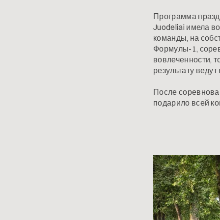
Программа праздн
Juodeliai имела 
команды, на соб
Формулы-1, сорев
вовлеченности, т
результату ведут 
После соревнова
подарило всей ко