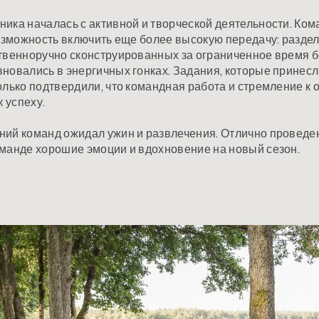
ика началась с активной и творческой деятельности. Ко
возможность включить еще более высокую передачу: разд
ственноручно сконструированных за ограниченное время 
новались в энергичных гонках. Задания, которые принесл
олько подтвердили, что командная работа и стремление к
к успеху.
ний команд ожидал ужин и развлечения. Отлично проведе
манде хорошие эмоции и вдохновение на новый сезон.