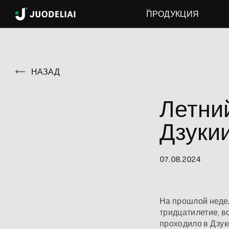
ПРОДУКЦИЯ
НАЗАД
Летний
Дзуки
07
.
08
.
2024
На прошлой неде
тридцатилетие, в
проходило в Дзук