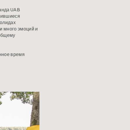
манда UAB
елившиеся
болидах
и много эмоций и
 общему
нное время