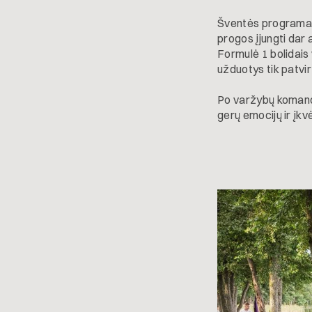
Šventės programa p
progos įjungti dar
Formulė 1 bolidais
užduotys tik patvi
Po varžybų komandų
gerų emocijų ir įk