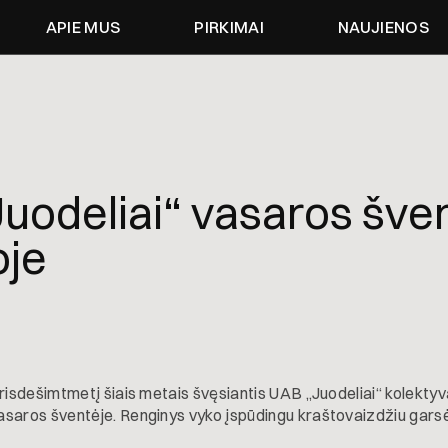
APIE MUS
PIRKIMAI
NAUJIENOS
uodeliai“ vasaros šve
oje
trisdešimtmetį šiais metais švęsiantis UAB „Juodeliai“ kolekty
asaros šventėje. Renginys vyko įspūdingu kraštovaizdžiu gars