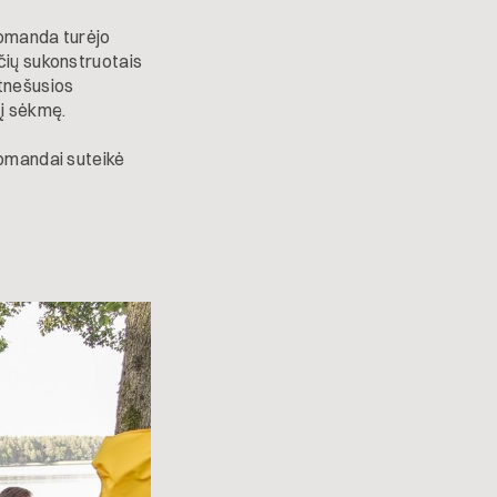
komanda turėjo
čių sukonstruotais
atnešusios
 į sėkmę.
komandai suteikė