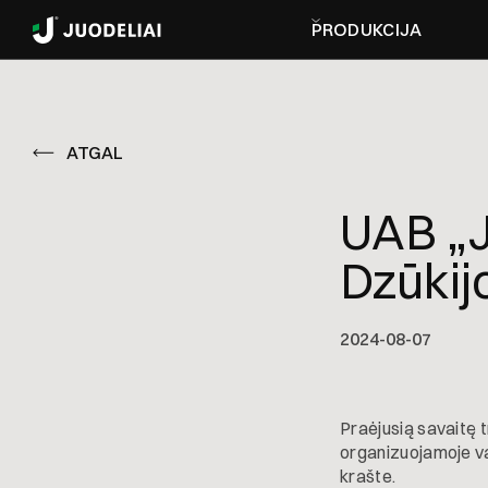
PRODUKCIJA
ATGAL
UAB „J
Dzūkij
2024-08-07
Praėjusią savaitę 
organizuojamoje v
krašte.