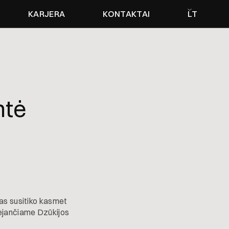
KARJERA
KONTAKTAI
LT
ntė
vas susitiko kasmet
ėjančiame Dzūkijos