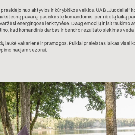
rasidėjo nuo aktyvios ir kūrybiškos veiklos. UAB „Juodeliai“ 
 aukštesnę pavarą: pasiskirstę komandomis, per ribotą laiką pa
 varžėsi energingose lenktynėse. Daug emocijų ir įsitraukimo 
rtino, kad komandinis darbas ir bendro rezultato siekimas veda
 laukė vakarienė ir pramogos. Puikiai praleistas laikas visai 
vėpimo naujam sezonui.