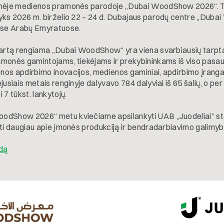
inėje medienos pramonės parodoje „Dubai WoodShow 2026“. T
yks 2026 m. birželio 22 – 24 d. Dubajaus parodų centre „Duba
uose Arabų Emyratuose.
kartą rengiama „Dubai WoodShow“ yra viena svarbiausių tarptau
monės gamintojams, tiekėjams ir prekybininkams iš viso pasau
os apdirbimo inovacijos, medienos gaminiai, apdirbimo įrang
jusiais metais renginyje dalyvavo 784 dalyviai iš 65 šalių, o per
 7 tūkst. lankytojų.
odShow 2026“ metu kviečiame apsilankyti UAB „Juodeliai“ st
oti daugiau apie įmonės produkciją ir bendradarbiavimo galimyb
odą