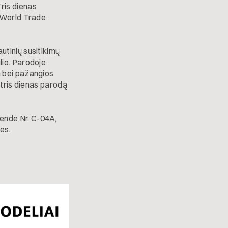
ris dienas
i World Trade
tinių susitikimų
lio. Parodoje
a bei pažangios
 tris dienas parodą
ende Nr. C-04A,
es.