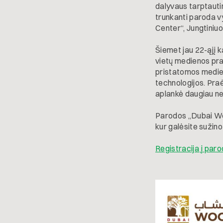
dalyvaus tarptaut
trunkanti paroda v
Center“, Jungtini
Šiemet jau 22-ąjį 
vietų medienos pra
pristatomos medien
technologijos. Praė
aplankė daugiau nei
Parodos „Dubai Wo
kur galėsite sužin
Registracija į par