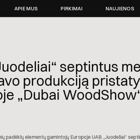
APIE MUS
PIRKIMAI
NAUJIENOS
uodeliai“ septintus me
savo produkciją pristat
oje „Dubai WoodShow
nių padėklų elementų gamintojų Europoje UAB „Juodeliai“ septin