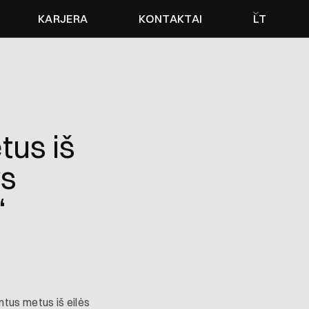
KARJERA
KONTAKTAI
LT
tus iš
ys
“
tus metus iš eilės