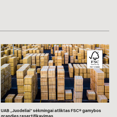
UAB „Juodeliai“ sėkmingai atliktas FSC® gamybos
grandies resertifikavimas