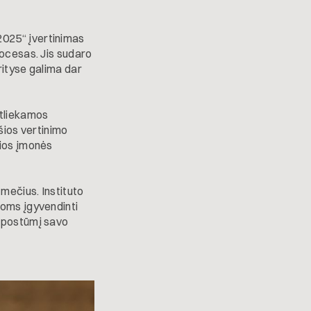
2025“ įvertinimas
rocesas. Jis sudaro
rityse galima dar
Atliekamos
 šios vertinimo
sios įmonės
mečius. Instituto
joms įgyvendinti
ą postūmį savo