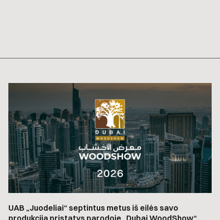
UAB „Juodeliai“ septintus metus iš eilės savo
produkciją pristatys parodoje „Dubai WoodShow“