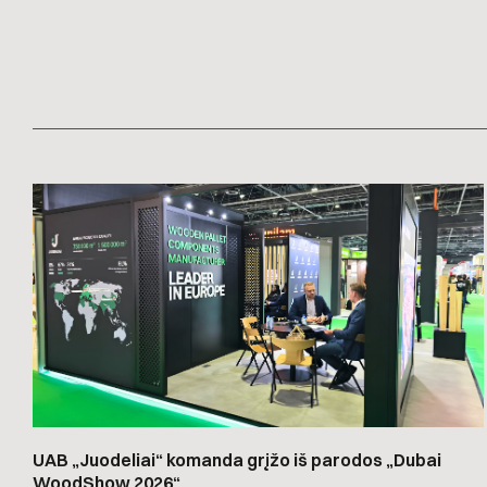
UAB „Juodeliai“ komanda grįžo iš parodos „Dubai
WoodShow 2026“