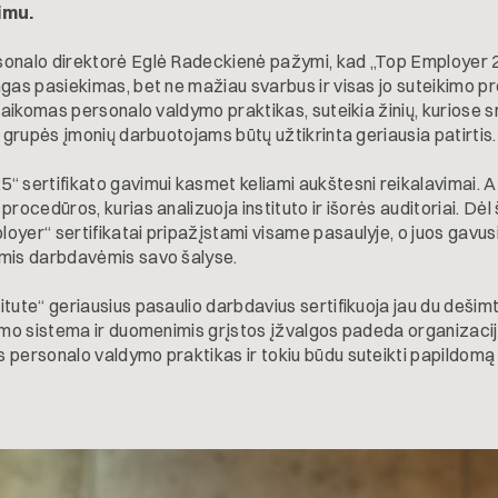
imu.
sonalo direktorė Eglė Radeckienė pažymi, kad „Top Employer 
ngas pasiekimas, bet ne mažiau svarbus ir visas jo suteikimo p
 taikomas personalo valdymo praktikas, suteikia žinių, kuriose s
d grupės įmonių darbuotojams būtų užtikrinta geriausia patirtis.
“ sertifikato gavimui kasmet keliami aukštesni reikalavimai. 
procedūros, kurias analizuoja instituto ir išorės auditoriai. Dėl
oyer“ sertifikatai pripažįstami visame pasaulyje, o juos gavu
omis darbdavėmis savo šalyse.
tute“ geriausius pasaulio darbdavius sertifikuoja jau du dešimt
imo sistema ir duomenimis grįstos įžvalgos padeda organizaci
 personalo valdymo praktikas ir tokiu būdu suteikti papildom