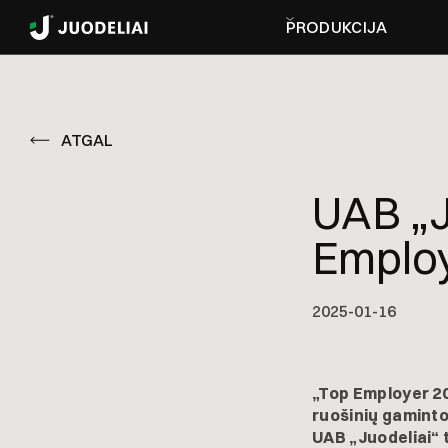
PRODUKCIJA
ATGAL
UAB „J
Employ
2025-01-16
„Top Employer 20
ruošinių gaminto
UAB „Juodeliai“ 