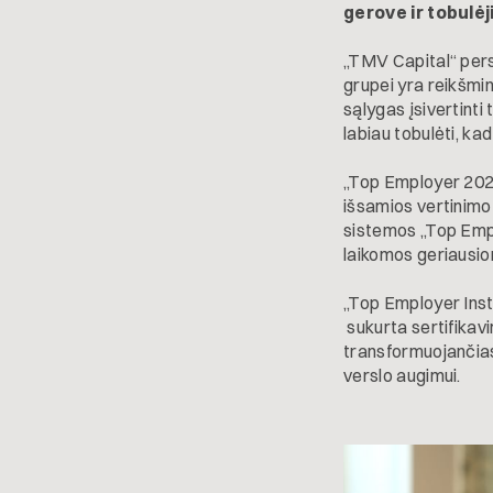
gerove ir tobulėj
„TMV Capital“ per
grupei yra reikšmi
sąlygas įsivertinti
labiau tobulėti, ka
„Top Employer 2025
išsamios vertinimo 
sistemos „Top Empl
laikomos geriausi
„Top Employer Insti
sukurta sertifikav
transformuojančias
verslo augimui.