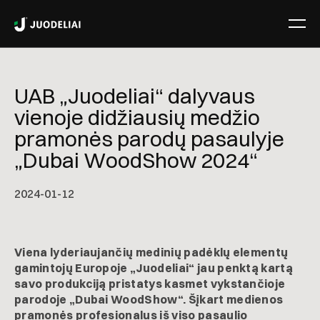
UAB „Juodeliai“ dalyvaus
vienoje didžiausių medžio
pramonės parodų pasaulyje
„Dubai WoodShow 2024“
2024-01-12
Viena lyderiaujančių medinių padėklų elementų
gamintojų Europoje „Juodeliai“ jau penktą kartą
savo produkciją pristatys kasmet vykstančioje
parodoje „Dubai WoodShow“. Šįkart medienos
pramonės profesionalus iš viso pasaulio