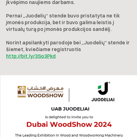
įkvėpimo naujiems darbams.
Pernai „Juodelių“ stende buvo pristatyta ne tik
įmonės produkcija, bet ir buvo galima leistis į
virtualų turą po įmonės produkcijos sandėlį.
Norint apsilankyti parodoje bei „Juodelių“ stende ir
šiemet, kviečiame registruotis
http://bit.ly/3So3Pkd