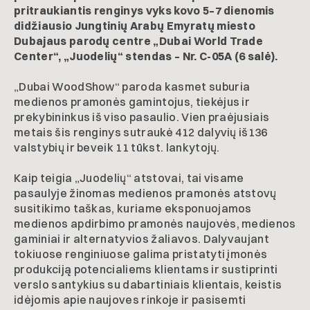
pritraukiantis renginys vyks kovo 5–7 dienomis
didžiausio Jungtinių Arabų Emyratų miesto
Dubajaus parodų centre „Dubai World Trade
Center“, „Juodelių“ stendas – Nr. C-05A (6 salė).
„Dubai WoodShow“ paroda kasmet suburia
medienos pramonės gamintojus, tiekėjus ir
prekybininkus iš viso pasaulio. Vien praėjusiais
metais šis renginys sutraukė 412 dalyvių iš136
valstybių ir beveik 11 tūkst. lankytojų.
Kaip teigia „Juodelių“ atstovai, tai visame
pasaulyje žinomas medienos pramonės atstovų
susitikimo taškas, kuriame eksponuojamos
medienos apdirbimo pramonės naujovės, medienos
gaminiai ir alternatyvios žaliavos. Dalyvaujant
tokiuose renginiuose galima pristatyti įmonės
produkciją potencialiems klientams ir sustiprinti
verslo santykius su dabartiniais klientais, keistis
idėjomis apie naujoves rinkoje ir pasisemti