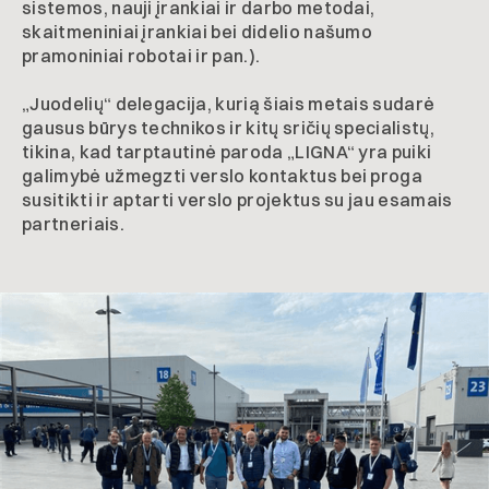
sistemos, nauji įrankiai ir darbo metodai,
skaitmeniniai įrankiai bei didelio našumo
pramoniniai robotai ir pan.).
„Juodelių“ delegacija, kurią šiais metais sudarė
gausus būrys technikos ir kitų sričių specialistų,
tikina, kad tarptautinė paroda „LIGNA“ yra puiki
galimybė užmegzti verslo kontaktus bei proga
susitikti ir aptarti verslo projektus su jau esamais
partneriais.