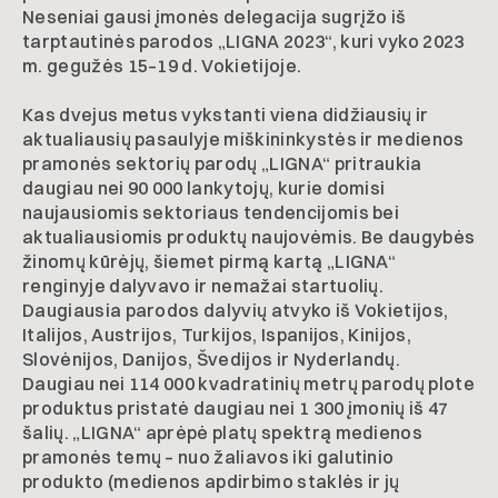
Neseniai gausi įmonės delegacija sugrįžo iš
tarptautinės parodos „LIGNA 2023“, kuri vyko 2023
m. gegužės 15–19 d. Vokietijoje.
Kas dvejus metus vykstanti viena didžiausių ir
aktualiausių pasaulyje miškininkystės ir medienos
pramonės sektorių parodų „LIGNA“ pritraukia
daugiau nei 90 000 lankytojų, kurie domisi
naujausiomis sektoriaus tendencijomis bei
aktualiausiomis produktų naujovėmis. Be daugybės
žinomų kūrėjų, šiemet pirmą kartą „LIGNA“
renginyje dalyvavo ir nemažai startuolių.
Daugiausia parodos dalyvių atvyko iš Vokietijos,
Italijos, Austrijos, Turkijos, Ispanijos, Kinijos,
Slovėnijos, Danijos, Švedijos ir Nyderlandų.
Daugiau nei 114 000 kvadratinių metrų parodų plote
produktus pristatė daugiau nei 1 300 įmonių iš 47
šalių. „LIGNA“ aprėpė platų spektrą medienos
pramonės temų – nuo žaliavos iki galutinio
produkto (medienos apdirbimo staklės ir jų