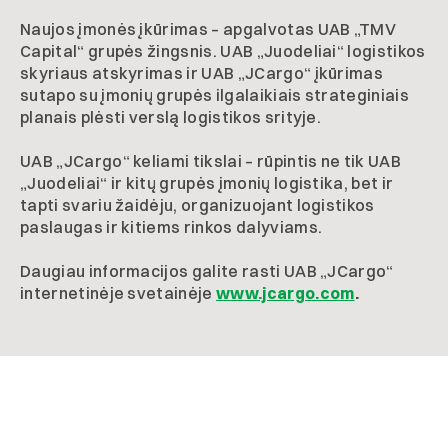
Naujos įmonės įkūrimas – apgalvotas UAB „TMV
Capital“ grupės žingsnis. UAB „Juodeliai“ logistikos
skyriaus atskyrimas ir UAB „JCargo“ įkūrimas
sutapo su įmonių grupės ilgalaikiais strateginiais
planais plėsti verslą logistikos srityje.
UAB „JCargo“ keliami tikslai – rūpintis ne tik UAB
„Juodeliai“ ir kitų grupės įmonių logistika, bet ir
tapti svariu žaidėju, organizuojant logistikos
paslaugas ir kitiems rinkos dalyviams.
Daugiau informacijos galite rasti UAB „JCargo“
internetinėje svetainėje
www.jcargo.com
.