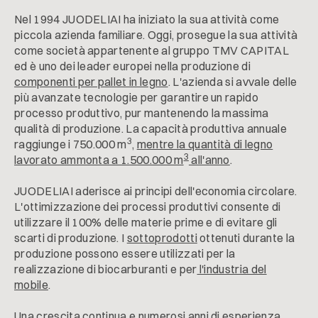
Nel 1994 JUODELIAI ha iniziato la sua attività come
piccola azienda familiare. Oggi, prosegue la sua attività
come società appartenente al gruppo TMV CAPITAL
ed è uno dei leader europei nella produzione di
componenti per pallet in legno
. L'azienda si avvale delle
più avanzate tecnologie per garantire un rapido
processo produttivo, pur mantenendo la massima
qualità di produzione. La capacità produttiva annuale
3
raggiunge i 750.000 m
,
mentre la quantità di legno
3
lavorato ammonta a 1.500.000 m
all'anno
.
JUODELIAI aderisce ai principi dell'economia circolare.
L'ottimizzazione dei processi produttivi consente di
utilizzare il 100% delle materie prime e di evitare gli
scarti di produzione. I
sottoprodotti
ottenuti durante la
produzione possono essere utilizzati per la
realizzazione di biocarburanti e per
l'industria del
mobile
.
Una crescita continua e numerosi anni di esperienza