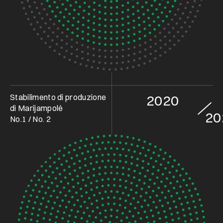
Stabilimento di produzione
2020
di Marijampolė
20
No.1 / No. 2