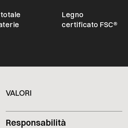
tale
Legno
rie
certificato FSC®
VALORI
Responsabilità