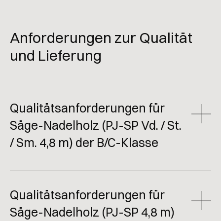
Anforderungen zur Qualität
und Lieferung
Qualitätsanforderungen für
Säge-Nadelholz (PJ-SP Vd. / St.
/ Sm. 4,8 m) der B/C-Klasse
PJ –
Sägeholz
Baumarten: F (
Fichte
), K (
Kiefer
)
St.:
grob
, Vd.:
mittel
, Sm.:
klein
Qualitätsanforderungen für
Säge-Nadelholz (PJ-SP 4,8 m)
Durchmesser
: