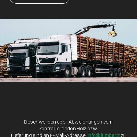
*Visuelle Darstellung der Mängel siehe auf
https://www.juodeliaiperka.lt/
in der Spalte
„Qualitätsanforderungen/ Holzmängel“.
Beschwerden über Abweichungen vom
kontrollierenden Holz bzw.
Lieferung sind an E-Mail-Adresse:
info@jtimber.lt
zu