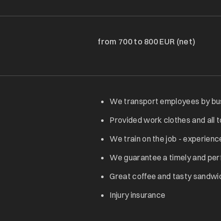
from 700 to 800 EUR (net)
We transport employees by bus 
Provided work clothes and all 
We train on the job - experienc
We guarantee a timely and pe
Great coffee and tasty sandwi
Injury insurance